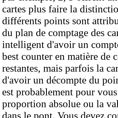
cartes plus faire la distinct
différents points sont attri
du plan de comptage des car
intelligent d'avoir un compt
best counter en matière de ca
restantes, mais parfois la c
d'avoir un décompte du poin
est probablement pour vous
proportion absolue ou la val
dans le pont. Vous devez co