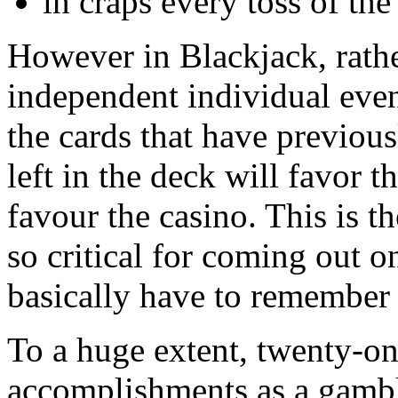
in craps every toss of the
However in Blackjack, rath
independent individual even
the cards that have previous
left in the deck will favor t
favour the casino. This is t
so critical for coming out 
basically have to remember w
To a huge extent, twenty-on
accomplishments as a gambl