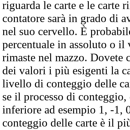
riguarda le carte e le carte 
contatore sarà in grado di a
nel suo cervello. È probabile
percentuale in assoluto o il
rimaste nel mazzo. Dovete ca
dei valori i più esigenti la c
livello di conteggio delle ca
se il processo di conteggio,
inferiore ad esempio 1, -1, 0
conteggio delle carte è il più