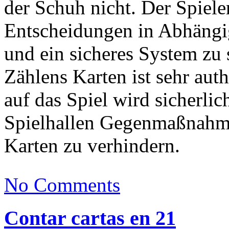
der Schuh nicht. Der Spieler
Entscheidungen in Abhängi
und ein sicheres System zu 
Zählens Karten ist sehr aut
auf das Spiel wird sicherlic
Spielhallen Gegenmaßnahme
Karten zu verhindern.
No Comments
Contar cartas en 21