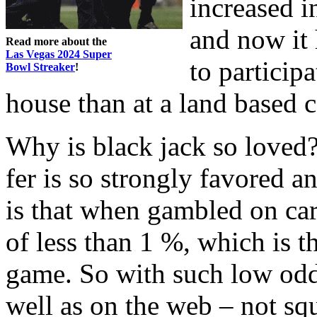
increased i
and now it
Read more about the
Las Vegas 2024 Super
to participa
Bowl Streaker
!
house than at a land based c
Why is black jack so loved
fer is so strongly favored a
is that when gambled on care
of less than 1 %, which is t
game. So with such low odds
well as on the web – not s