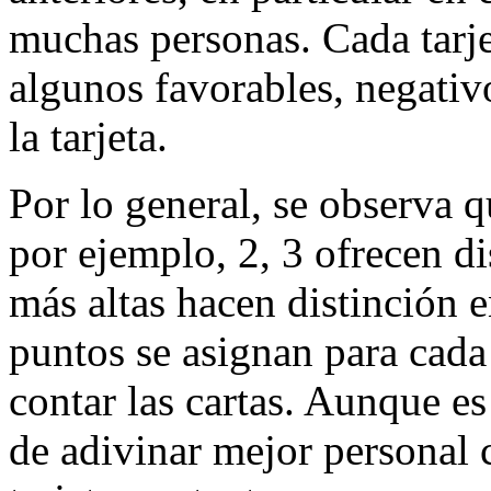
muchas personas. Cada tarje
algunos favorables, negativ
la tarjeta.
Por lo general, se observa q
por ejemplo, 2, 3 ofrecen di
más altas hacen distinción 
puntos se asignan para cada
contar las cartas. Aunque e
de adivinar mejor personal c