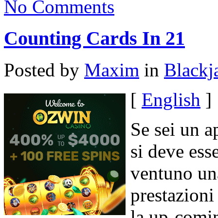
No Comments
Counting Cards In 21
Posted by
Maxim
in
Blackj
[
English
]
Se sei un a
si deve ess
ventuno una
prestazioni
la up-comin