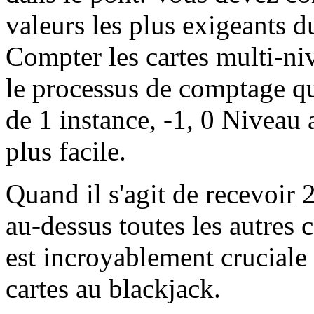
valeurs les plus exigeants d
Compter les cartes multi-ni
le processus de comptage qu
de 1 instance, -1, 0 Niveau 
plus facile.
Quand il s'agit de recevoir 
au-dessus toutes les autres 
est incroyablement cruciale 
cartes au blackjack.