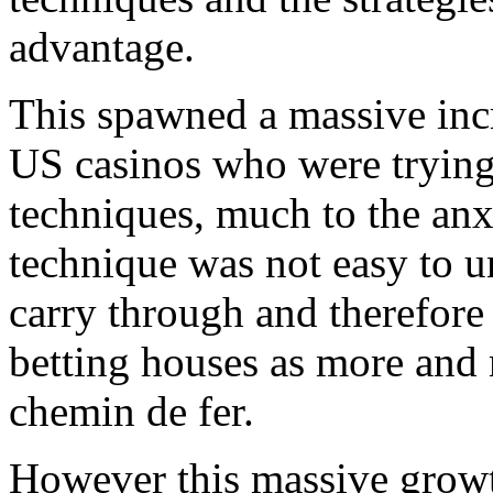
advantage.
This spawned a massive incr
US casinos who were trying 
techniques, much to the anx
technique was not easy to u
carry through and therefore
betting houses as more and
chemin de fer.
However this massive growth 