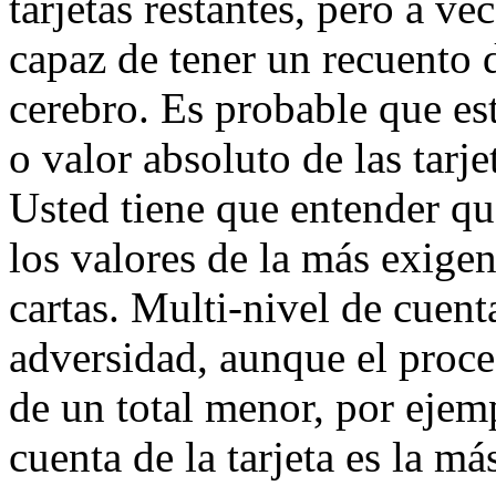
tarjetas restantes, pero a ve
capaz de tener un recuento d
cerebro. Es probable que est
o valor absoluto de las tarje
Usted tiene que entender qu
los valores de la más exigen
cartas. Multi-nivel de cuenta
adversidad, aunque el proc
de un total menor, por ejem
cuenta de la tarjeta es la más