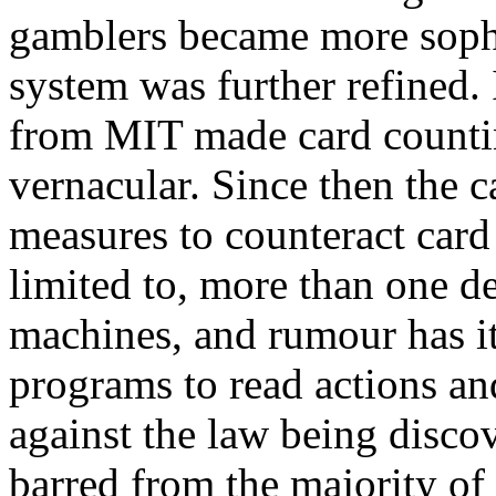
gamblers became more sophi
system was further refined.
from MIT made card countin
vernacular. Since then the 
measures to counteract card
limited to, more than one de
machines, and rumour has 
programs to read actions an
against the law being disco
barred from the majority of c