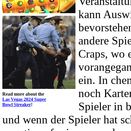
Veranstaltu
kann Auswi
bevorstehen
andere Spie
Craps, wo 
vorangegan
ein. In che
noch Karten
Read more about the
Las Vegas 2024 Super
Spieler in
Bowl Streaker
!
und wenn der Spieler hat sch