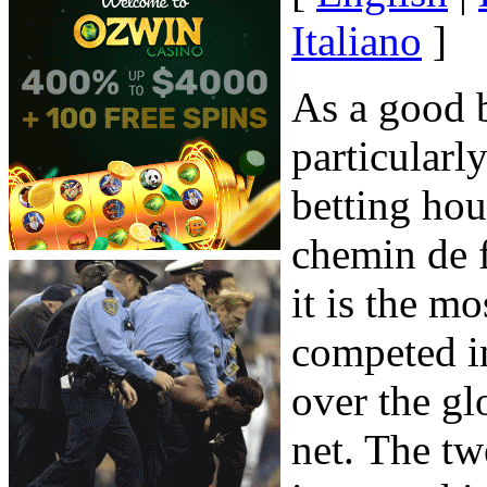
Italiano
]
As a good b
particularl
betting ho
chemin de f
it is the m
competed in
over the gl
net. The t