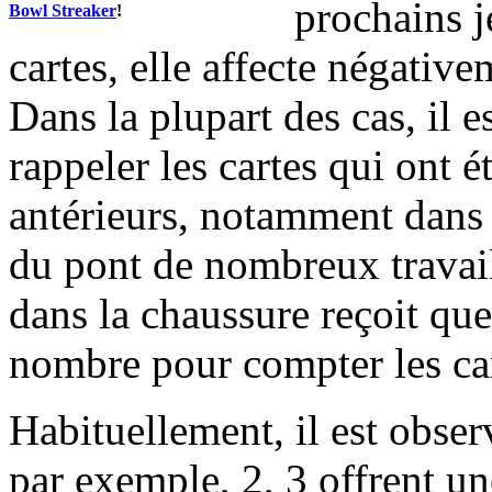
prochains j
Bowl Streaker
!
cartes, elle affecte négativ
Dans la plupart des cas, il es
rappeler les cartes qui ont é
antérieurs, notamment dans 
du pont de nombreux travail
dans la chaussure reçoit que
nombre pour compter les car
Habituellement, il est observ
par exemple, 2, 3 offrent un