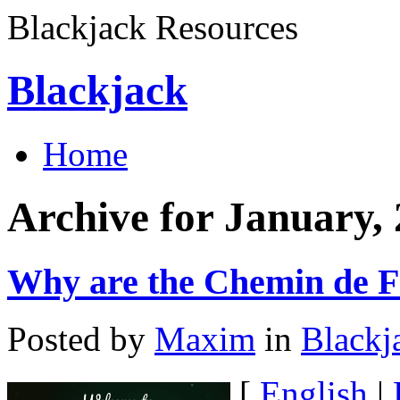
Blackjack Resources
Blackjack
Home
Archive for January,
Why are the Chemin de F
Posted by
Maxim
in
Blackj
[
English
|