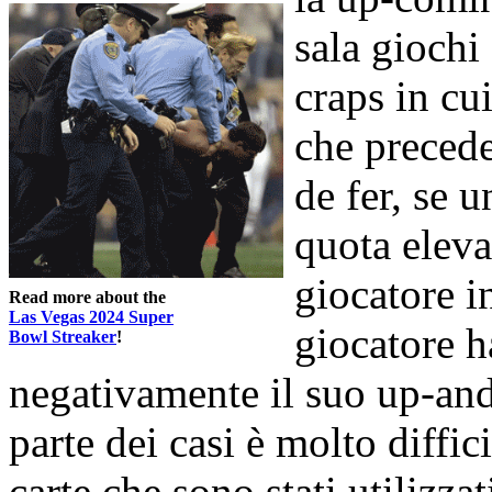
sala giochi
craps in cui
che preced
de fer, se 
quota eleva
giocatore i
Read more about the
Las Vegas 2024 Super
giocatore h
Bowl Streaker
!
negativamente il suo up-and
parte dei casi è molto diffici
carte che sono stati utilizza